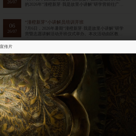
26/07
的2026年“潼橙新芽·我是故里小讲解”研学营前往广安
邓小平故里开展研学活动。
“潼橙新芽”小讲解员培训开班
06
7月6日，2026年暑期“潼橙新芽·我是故里小讲解”研学
26/07
营暨志愿讲解活动开班仪式举办。本次活动由区教
委、团区委、区故里管理处联合主办，面向全区9至
15周岁中小学生开展。
宣传片
馆校共建聚合力 红色思政育新人丨杨尚昆故里管理处与重庆大学马克思主义学院携手共建“大思政课”实践教学基地
02
7月2日上午，杨尚昆故里管理处与重庆大学马克思主
26/07
义学院共建“大思政课”实践教学基地签约仪式在重庆
大学马克思主义学院会议室举行。
查看更多
V
景区
介绍
INTRODUCE