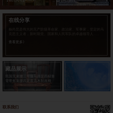
【杨氏民宅】
【禹王宫】
在线分享
杨尚昆是伟大的无产阶级革命家、政治家、军事家，坚定的马
克思主义者，新时期党、国家和人民军队的卓越领导人......
查看更多》
藏品展示
藏品展示
民国无束腰三弯腿马蹄足四棂靠
西德尼・D・甘博的中
1917-1932
背带有束腰四足茶几木制座椅
联系我们